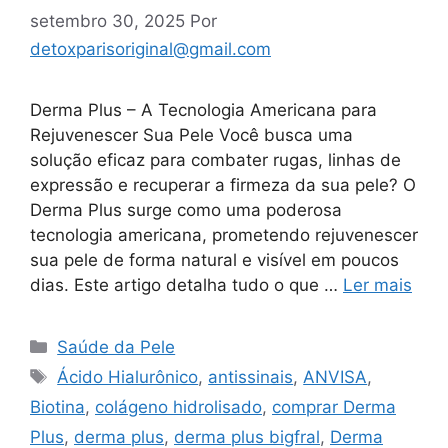
setembro 30, 2025
Por
detoxparisoriginal@gmail.com
Derma Plus – A Tecnologia Americana para
Rejuvenescer Sua Pele Você busca uma
solução eficaz para combater rugas, linhas de
expressão e recuperar a firmeza da sua pele? O
Derma Plus surge como uma poderosa
tecnologia americana, prometendo rejuvenescer
sua pele de forma natural e visível em poucos
dias. Este artigo detalha tudo o que …
Ler mais
Categorias
Saúde da Pele
Tags
Ácido Hialurônico
,
antissinais
,
ANVISA
,
Biotina
,
colágeno hidrolisado
,
comprar Derma
Plus
,
derma plus
,
derma plus bigfral
,
Derma