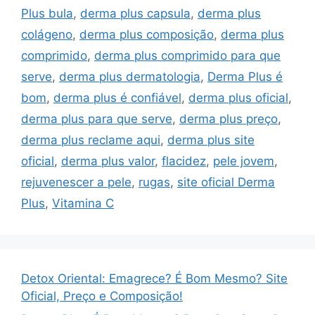
Plus bula
,
derma plus capsula
,
derma plus
colágeno
,
derma plus composição
,
derma plus
comprimido
,
derma plus comprimido para que
serve
,
derma plus dermatologia
,
Derma Plus é
bom
,
derma plus é confiável
,
derma plus oficial
,
derma plus para que serve
,
derma plus preço
,
derma plus reclame aqui
,
derma plus site
oficial
,
derma plus valor
,
flacidez
,
pele jovem
,
rejuvenescer a pele
,
rugas
,
site oficial Derma
Plus
,
Vitamina C
Detox Oriental: Emagrece? É Bom Mesmo? Site
Oficial, Preço e Composição!